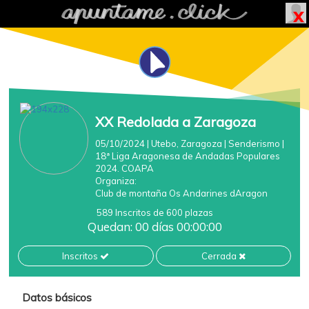
XX Redolada a Zaragoza
05/10/2024
| Utebo, Zaragoza
|
Senderismo
|
18ª Liga Aragonesa de Andadas Populares
2024. COAPA
Organiza:
Club de montaña Os Andarines dAragon
589 Inscritos de 600 plazas
Quedan: 00 días 00:00:00
Inscritos
Cerrada
Datos básicos