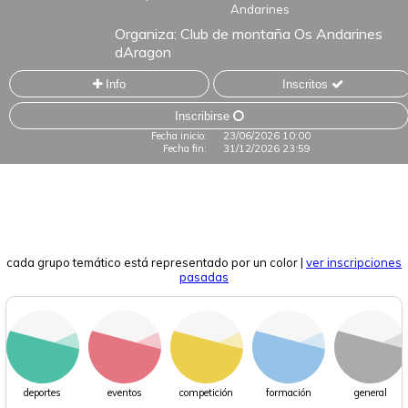
Andarines
Organiza:
Club de montaña Os Andarines
dAragon
Info
Inscritos
Inscribirse
Fecha inicio:
23/06/2026 10:00
Fecha fin:
31/12/2026 23:59
cada grupo temático está representado por un color
|
ver inscripciones
pasadas
deportes
eventos
competición
formación
general