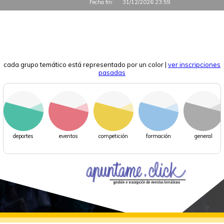
Fecha fin:
31/12/2026 23:59
cada grupo temático está representado por un color
|
ver inscripciones
pasadas
deportes
eventos
competición
formación
general