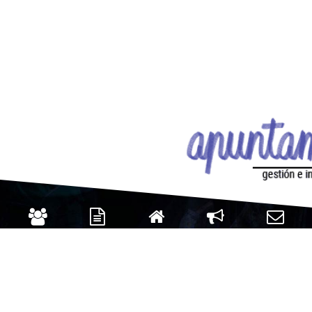
Usuarios
Admin
Inicio
Aviso
Contacto
Cookies
|
RGPD
© PRAMES S.A. 2026