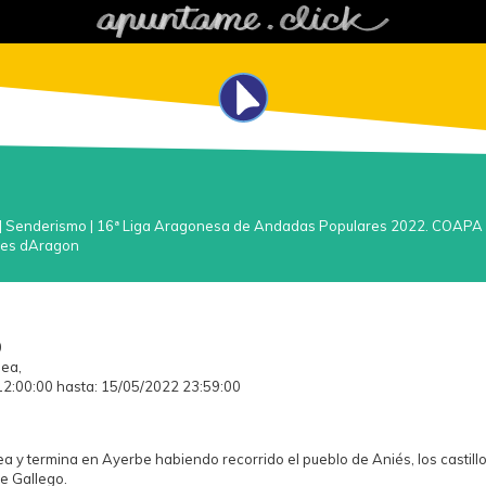
|
Senderismo
|
16ª Liga Aragonesa de Andadas Populares 2022. COAPA
nes dAragon
0
ea,
2:00:00 hasta: 15/05/2022 23:59:00
 y termina en Ayerbe habiendo recorrido el pueblo de Aniés, los castill
de Gallego.