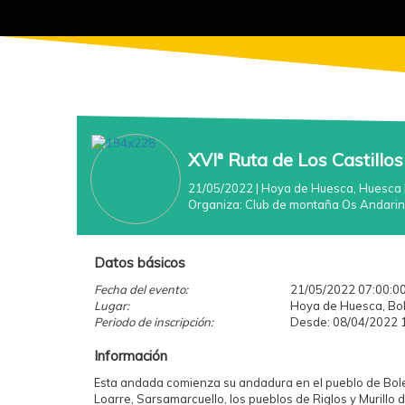
XVIª Ruta de Los Castillos
21/05/2022
| Hoya de Huesca, Huesca
Organiza:
Club de montaña Os Andari
Datos básicos
Fecha del evento:
21/05/2022 07:00:0
Lugar:
Hoya de Huesca, Bol
Periodo de inscripción:
Desde: 08/04/2022 1
Información
Esta andada comienza su andadura en el pueblo de Bolea
Loarre, Sarsamarcuello, los pueblos de Riglos y Murillo 