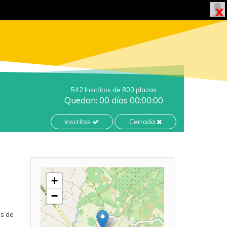
542 Inscritos de 800 plazas
Quedan: 00 días 00:00:00
Inscritos
Cerrada
+
−
os de