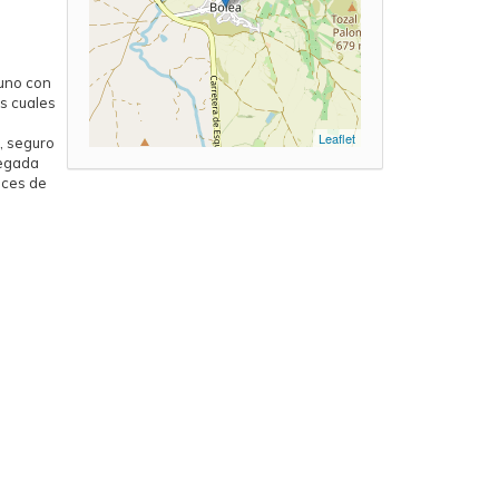
yuno con
os cuales
Leaflet
, seguro
legada
aces de