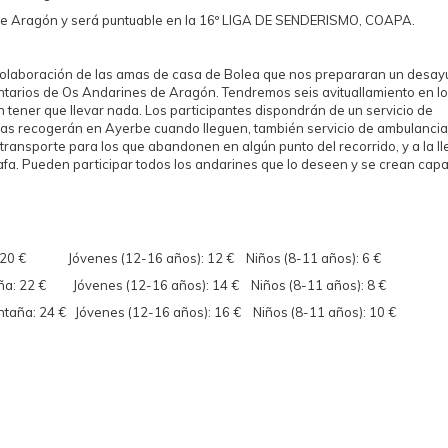
de Aragón y será puntuable en la 16º LIGA DE SENDERISMO, COAPA.
 colaboración de las amas de casa de Bolea que nos prepararan un desa
luntarios de Os Andarines de Aragón. Tendremos seis avituallamiento en l
 tener que llevar nada. Los participantes dispondrán de un servicio de
 las recogerán en Ayerbe cuando lleguen, también servicio de ambulancia
 transporte para los que abandonen en algún punto del recorrido, y a la l
fa. Pueden participar todos los andarines que lo deseen y se crean cap
: 20 € Jóvenes (12-16 años): 12 € Niños (8-11 años): 6 €
ña: 22 € Jóvenes (12-16 años): 14 € Niños (8-11 años): 8 €
taña: 24 € Jóvenes (12-16 años): 16 € Niños (8-11 años): 10 €