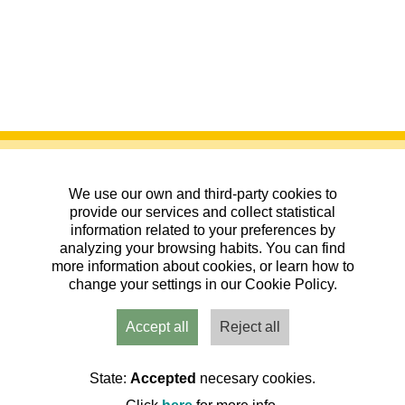
We use our own and third-party cookies to
provide our services and collect statistical
information related to your preferences by
analyzing your browsing habits. You can find
VI BTT Jorgeada 2026
more information about cookies, or learn how to
26/04/2026
change your settings in our Cookie Policy.
| Ermita de San Jorge (Huesca), Zaragoza
|
BTT
|
Accept all
Reject all
Calendario de actividades 2026 C.M. Os
Andarines
Organiza:
State:
Accepted
necesary cookies.
Club de montaña Os Andarines dAragon