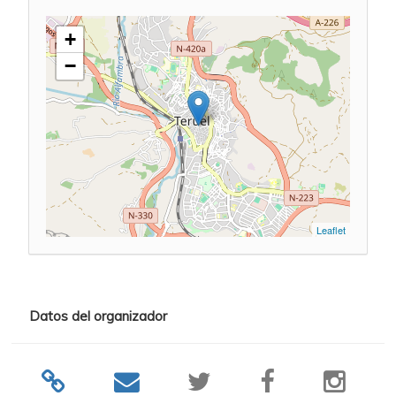
+
−
Leaflet
Datos del organizador