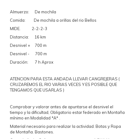
Almuerzo: De mochila
Comida: De mochila a orillas del rio Bellos
MIDE. 2-2-2-3
Distancia: 16 km
Desnivel + 700 m
Desnivel - 700 m
Duración: 7 h Aprox
ATENCION PARA ESTA ANDADA LLEVAR CANGREJERAS (
CRUZAREMOS EL RIO VARIAS VECES Y ES POSIBLE QUE
TENGAMOS QUE USARLAS )
Comprobar y valorar antes de apuntarse el desnivel el
tiempo y la dificultad, Obligatorio estar federado en Montaña
mínimo en Modalidad *A* .
Material necesario para realizar la actividad. Botas y Ropa
de Montaña. Bastones.