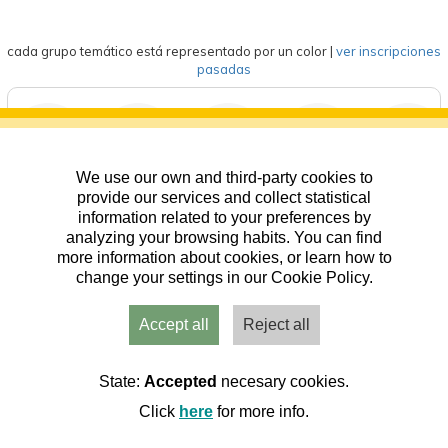
cada grupo temático está representado por un color
|
ver inscripciones
pasadas
We use our own and third-party cookies to
deportes
eventos
competición
formación
general
provide our services and collect statistical
information related to your preferences by
analyzing your browsing habits. You can find
more information about cookies, or learn how to
change your settings in our Cookie Policy.
Accept all
Reject all
Usuarios
Admin
Inicio
Aviso
Contacto
State:
Accepted
necesary cookies.
Click
here
for more info.
Cookies
|
RGPD