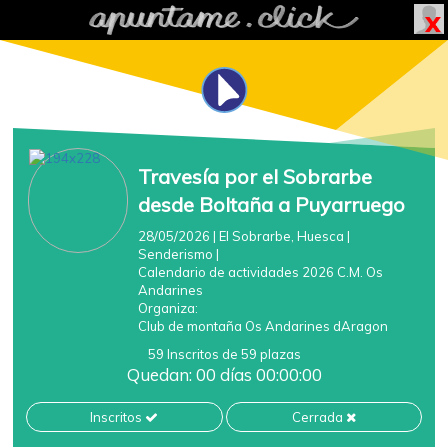
Travesía por el Sobrarbe
desde Boltaña a Puyarruego
28/05/2026
| El Sobrarbe, Huesca
|
Senderismo
|
Calendario de actividades 2026 C.M. Os
Andarines
Organiza:
Club de montaña Os Andarines dAragon
59 Inscritos de 59 plazas
Quedan: 00 días 00:00:00
Inscritos
Cerrada