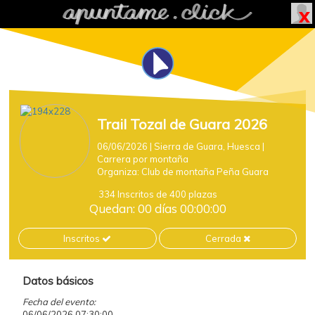
Trail Tozal de Guara 2026
06/06/2026
| Sierra de Guara, Huesca
|
Carrera por montaña
Organiza:
Club de montaña Peña Guara
334 Inscritos de 400 plazas
Quedan: 00 días 00:00:00
Inscritos
Cerrada
Datos básicos
Fecha del evento:
06/06/2026 07:30:00