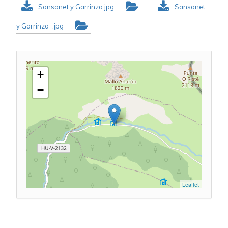
Sansanet y Garrinza.jpg
Sansanet
y Garrinza_.jpg
+
−
Leaflet