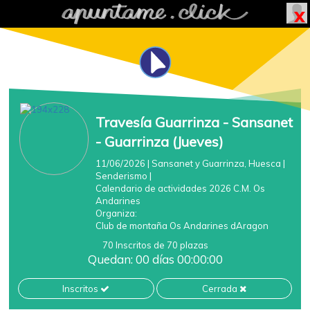
Travesía Guarrinza - Sansanet
- Guarrinza (Jueves)
11/06/2026
| Sansanet y Guarrinza, Huesca
|
Senderismo
|
Calendario de actividades 2026 C.M. Os
Andarines
Organiza:
Club de montaña Os Andarines dAragon
70 Inscritos de 70 plazas
Quedan: 00 días 00:00:00
Inscritos
Cerrada