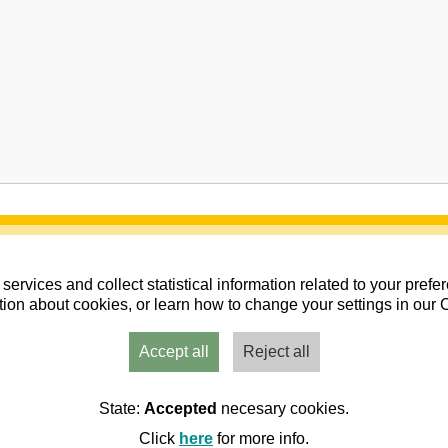
services and collect statistical information related to your pref
ion about cookies, or learn how to change your settings in our 
Accept all
Reject all
Usuarios
Admin
Inicio
Aviso
Contacto
State:
Accepted
necesary cookies.
Click
here
for more info.