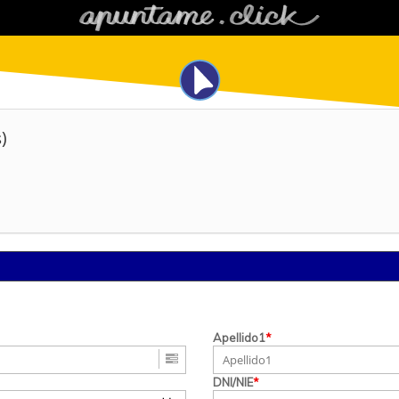
)
Apellido1
*
DNI/NIE
*