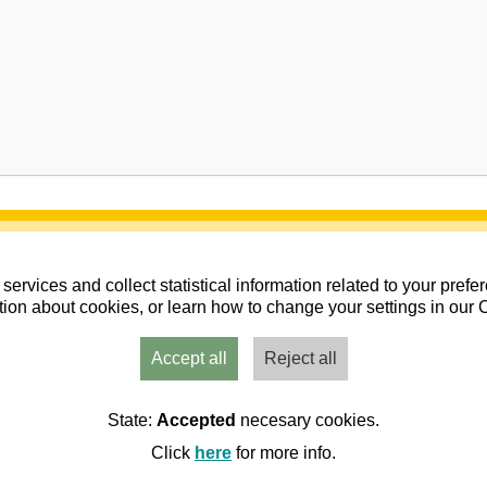
services and collect statistical information related to your pref
ion about cookies, or learn how to change your settings in our 
Accept all
Reject all
Usuarios
Admin
Inicio
Aviso
Contacto
State:
Accepted
necesary cookies.
Click
here
for more info.