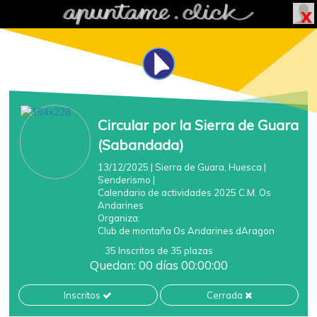
Circular por la Sierra de Guara
(Sabandada)
13/12/2025
| Sierra de Guara, Huesca
|
Senderismo
|
Calendario de actividades 2025 C.M. Os
Andarines
Organiza:
Club de montaña Os Andarines dAragon
35 Inscritos de 35 plazas
Quedan: 00 días 00:00:00
Inscritos
Cerrada