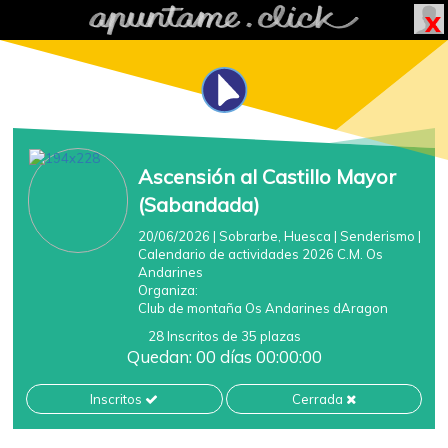
Ascensión al Castillo Mayor
(Sabandada)
20/06/2026
| Sobrarbe, Huesca
|
Senderismo
|
Calendario de actividades 2026 C.M. Os
Andarines
Organiza:
Club de montaña Os Andarines dAragon
28 Inscritos de 35 plazas
Quedan: 00 días 00:00:00
Inscritos
Cerrada