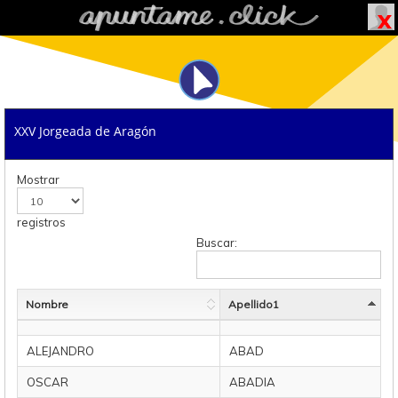
XXV Jorgeada de Aragón
Mostrar
registros
Buscar:
Nombre
Apellido1
ALEJANDRO
ABAD
OSCAR
ABADIA