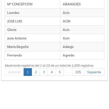
Mª CONCEPCION
ABANADES
Lourdes
Acin
JOSE LUIS
ACIN
Gloria
Acin
Jose Antonio
Acin
Maria Begoña
Adiego
Fernando
Agreda
Mostrando registros del 1 al 10 de un total de 1,050 registros
Anterior
1
2
3
4
5
…
105
Siguiente