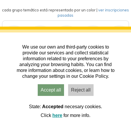
cada grupo temático está representado por un color
|
ver inscripciones
pasadas
We use our own and third-party cookies to
deportes
eventos
competición
formación
general
provide our services and collect statistical
information related to your preferences by
analyzing your browsing habits. You can find
more information about cookies, or learn how to
change your settings in our Cookie Policy.
Accept all
Reject all
Usuarios
Admin
Inicio
Aviso
Contacto
State:
Accepted
necesary cookies.
Click
here
for more info.
Cookies
|
RGPD
© PRAMES S.A. 2026