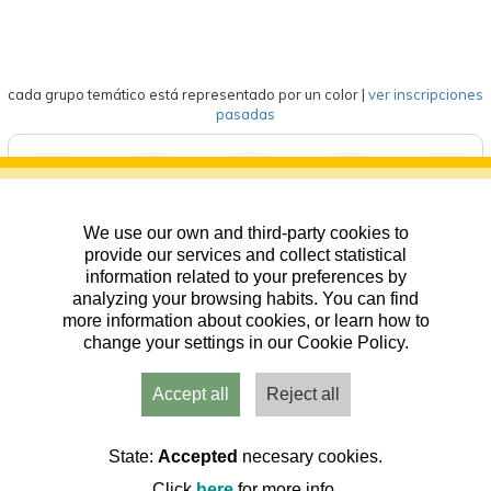
cada grupo temático está representado por un color
|
ver inscripciones
pasadas
We use our own and third-party cookies to
deportes
eventos
competición
formación
general
provide our services and collect statistical
information related to your preferences by
analyzing your browsing habits. You can find
more information about cookies, or learn how to
change your settings in our Cookie Policy.
Accept all
Reject all
Usuarios
Admin
Inicio
Aviso
Contacto
State:
Accepted
necesary cookies.
Click
here
for more info.