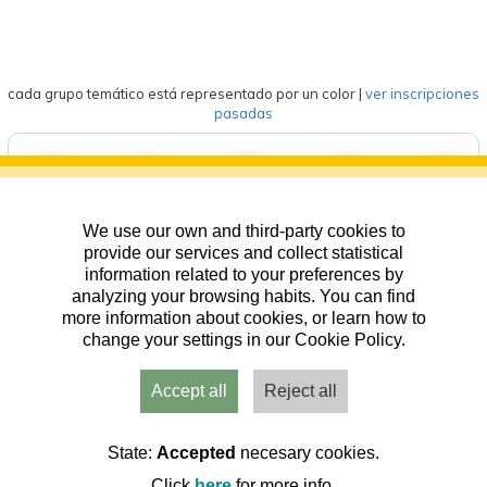
cada grupo temático está representado por un color
|
ver inscripciones
pasadas
We use our own and third-party cookies to
deportes
eventos
competición
formación
general
provide our services and collect statistical
information related to your preferences by
analyzing your browsing habits. You can find
more information about cookies, or learn how to
change your settings in our Cookie Policy.
Accept all
Reject all
Usuarios
Admin
Inicio
Aviso
Contacto
State:
Accepted
necesary cookies.
Click
here
for more info.