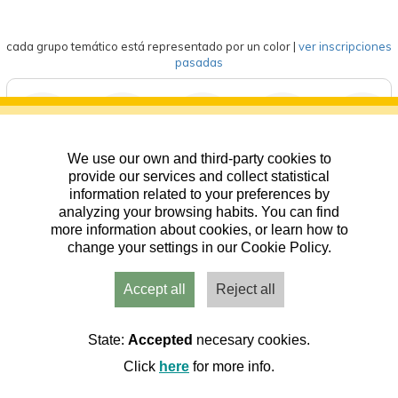
cada grupo temático está representado por un color
|
ver inscripciones
pasadas
We use our own and third-party cookies to
deportes
eventos
competición
formación
general
provide our services and collect statistical
information related to your preferences by
analyzing your browsing habits. You can find
more information about cookies, or learn how to
change your settings in our Cookie Policy.
Accept all
Reject all
Usuarios
Admin
Inicio
Aviso
Contacto
State:
Accepted
necesary cookies.
Click
here
for more info.
Cookies
|
RGPD