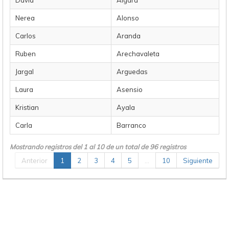
David
Algara
Nerea
Alonso
Carlos
Aranda
Ruben
Arechavaleta
Jargal
Arguedas
Laura
Asensio
Kristian
Ayala
Carla
Barranco
Mostrando registros del 1 al 10 de un total de 96 registros
Anterior
1
2
3
4
5
…
10
Siguiente