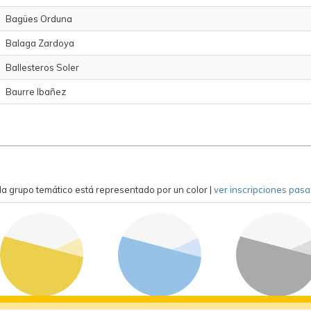
Bagües Orduna
Balaga Zardoya
Ballesteros Soler
Baurre Ibañez
a grupo temático está representado por un color
|
ver inscripciones pas
competición
formación
general