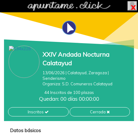
XXIV Andada Nocturna
Calatayud
13/06/2026
| Calatayud, Zaragoza
|
Senderismo
Organiza:
S.D. Comuneros Calatayud
44 Inscritos de 100 plazas
Quedan: 00 días 00:00:00
Inscritos
Cerrada
Datos básicos