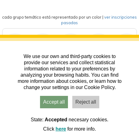
cada grupo temático está representado por un color
|
ver inscripciones
pasadas
We use our own and third-party cookies to
deportes
eventos
competición
formación
general
provide our services and collect statistical
information related to your preferences by
analyzing your browsing habits. You can find
more information about cookies, or learn how to
change your settings in our Cookie Policy.
Accept all
Reject all
Usuarios
Admin
Inicio
Aviso
Contacto
State:
Accepted
necesary cookies.
Click
here
for more info.