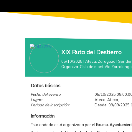
XIX Ruta del Destierro
05/10/2025
| Ateca, Zaragoza
|
Sender
Organiza:
Club de montaña Zorrolongo
Datos básicos
Fecha del evento:
05/10/2025 08:00:0
Lugar:
Ateca, Ateca,
Periodo de inscripción:
Desde: 09/09/2025 1
Información
Esta andada está organizada por el
Excmo. Ayuntamien