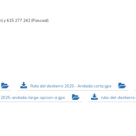
n) y 615 277 242 (Pascual)
Ruta del destierro 2025.- Andada corta.gpx
ro-2025-andada-larga-opcion-a.gpx
ruta-del-destierr