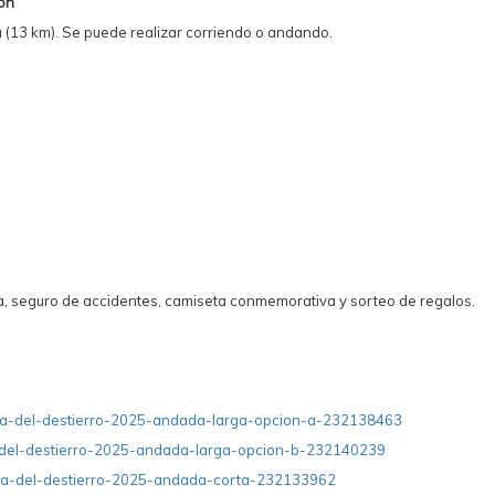
ón
ta (13 km). Se puede realizar corriendo o andando.
a, seguro de accidentes, camiseta conmemorativa y sorteo de regalos.
/ruta-del-destierro-2025-andada-larga-opcion-a-232138463
ta-del-destierro-2025-andada-larga-opcion-b-232140239
/ruta-del-destierro-2025-andada-corta-232133962