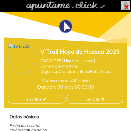
V Trail Hoya de Huesca 2025
23/02/2025
| Huesca, Huesca
|
Carrera por montaña
Organiza:
Club de montaña Peña Guara
104 Inscritos de 400 plazas
Quedan: 00 días 00:00:00
Inscritos
Cerrada
Datos básicos
Fecha del evento:
23/02/2025 09:30:00