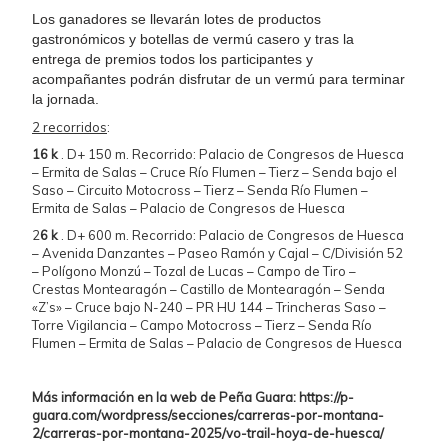
Los ganadores se llevarán lotes de productos
gastronómicos y botellas de vermú casero y tras la
entrega de premios todos los participantes y
acompañantes podrán disfrutar de un vermú para terminar
la jornada.
2 recorridos
:
16 k
. D+ 150 m. Recorrido: Palacio de Congresos de Huesca
– Ermita de Salas – Cruce Río Flumen – Tierz – Senda bajo el
Saso – Circuito Motocross – Tierz – Senda Río Flumen –
Ermita de Salas – Palacio de Congresos de Huesca
2
6 k
. D+ 600 m. Recorrido: Palacio de Congresos de Huesca
– Avenida Danzantes – Paseo Ramón y Cajal – C/División 52
– Polígono Monzú – Tozal de Lucas – Campo de Tiro –
Crestas Montearagón – Castillo de Montearagón – Senda
«Z’s» – Cruce bajo N-240 – PR HU 144 – Trincheras Saso –
Torre Vigilancia – Campo Motocross – Tierz – Senda Río
Flumen – Ermita de Salas – Palacio de Congresos de Huesca
Más información en la web de Peña Guara: https://p-
guara.com/wordpress/secciones/carreras-por-montana-
2/carreras-por-montana-2025/vo-trail-hoya-de-huesca/