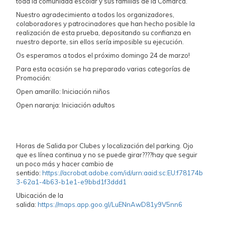
toda la comunidad escolar y sus familias de la Comarca.
Nuestro agradecimiento a todos los organizadores,
colaboradores y patrocinadores que han hecho posible la
realización de esta prueba, depositando su confianza en
nuestro deporte, sin ellos sería imposible su ejecución.
Os esperamos a todos el próximo domingo 24 de marzo!
Para esta ocasión se ha preparado varias categorías de
Promoción:
Open amarillo: Iniciación niños
Open naranja: Iniciación adultos
Horas de Salida por Clubes y localización del parking. Ojo
que es línea continua y no se puede girar????hay que seguir
un poco más y hacer cambio de
sentido:
https://acrobat.adobe.com/id/urn:aaid:sc:EU:f78174b
3-62a1-4b63-b1e1-e9bbd1f3ddd1
Ubicación de la
salida:
https://maps.app.goo.gl/LuENnAwD81y9V5nn6