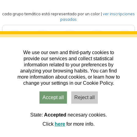
cada grupo temático está representado por un color
|
ver inscripciones
pasadas
We use our own and third-party cookies to
deportes
eventos
competición
formación
general
provide our services and collect statistical
information related to your preferences by
analyzing your browsing habits. You can find
more information about cookies, or learn how to
change your settings in our Cookie Policy.
Accept all
Reject all
Usuarios
Admin
Inicio
Aviso
Contacto
State:
Accepted
necesary cookies.
Click
here
for more info.
Cookies
|
RGPD