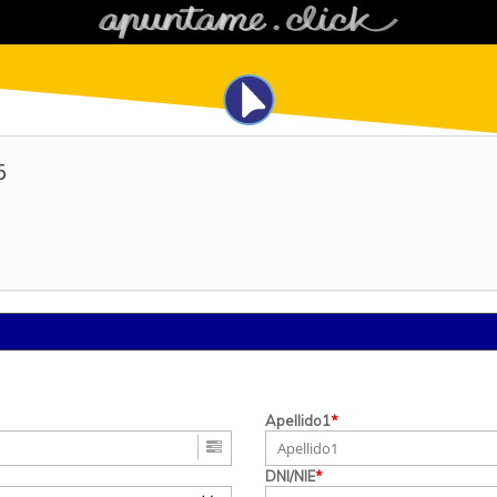
6
Apellido1
*
DNI/NIE
*