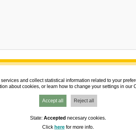
services and collect statistical information related to your pref
ion about cookies, or learn how to change your settings in our 
Accept all
Reject all
Usuarios
Admin
Inicio
Aviso
Contacto
State:
Accepted
necesary cookies.
Click
here
for more info.