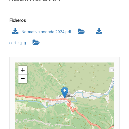
Ficheros
Normativa andada 2024.pdf
cartel.jpg
+
−