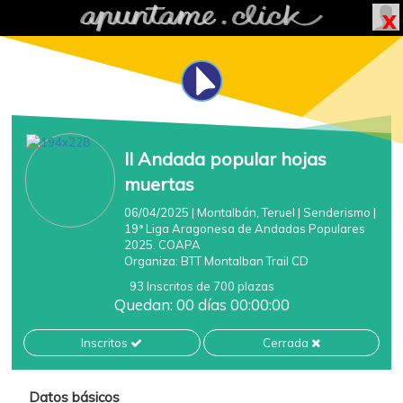
II Andada popular hojas
muertas
06/04/2025
| Montalbán, Teruel
|
Senderismo
|
19ª Liga Aragonesa de Andadas Populares
2025. COAPA
Organiza:
BTT Montalban Trail CD
93 Inscritos de 700 plazas
Quedan: 00 días 00:00:00
Inscritos
Cerrada
Datos básicos