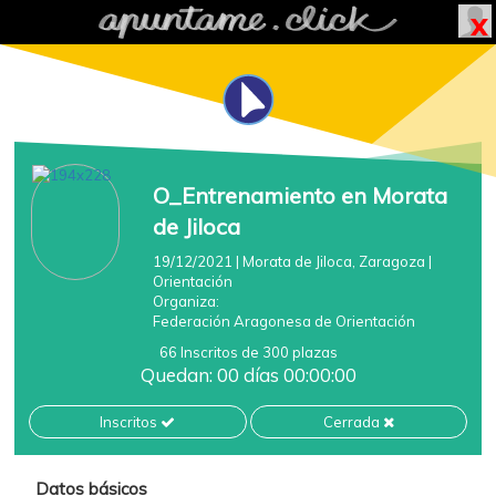
O_Entrenamiento en Morata
de Jiloca
19/12/2021
| Morata de Jiloca, Zaragoza
|
Orientación
Organiza:
Federación Aragonesa de Orientación
66 Inscritos de 300 plazas
Quedan: 00 días 00:00:00
Inscritos
Cerrada
Datos básicos