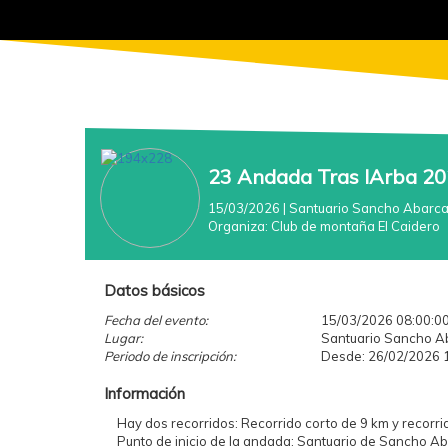
23 Andada Tras lArba 2
15/03/2026
| Santuario Sancho Abarc
Organiza:
Club de montaña El Caidero
Datos básicos
Fecha del evento:
15/03/2026 08:00:0
Lugar:
Santuario Sancho Ab
Periodo de inscripción:
Desde: 26/02/2026 1
Información
Hay dos recorridos: Recorrido corto de 9 km y recorri
Punto de inicio de la andada: Santuario de Sancho A