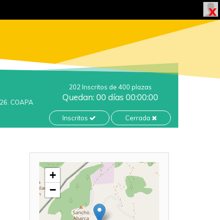
202 Inscritos de 400 plazas
Quedan: 00 días 00:00:00
026. COAPA
Inscritos
Cerrada
+
−