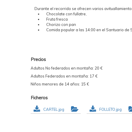
Durante el recorrido se ofrecen varios avituallamien
Chocolate con fullatre,
Fruta fresca
Chorizo con pan
Comida popular a las 14:00 en el Santuario d
Precios
Adultos No federados en montaña: 20 €
Adultos Federados en montaña: 17 €
Niños menores de 14 años: 15 €
Ficheros
CARTEL.jpg
FOLLETO.jpg