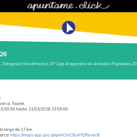
026
a, Zaragoza
|
Senderismo
|
20ª Liga Aragonesa de Andadas Populares 2
0
arca, Tauste,
0:00:00 hasta: 11/03/2026 23:59:00
do largo de 17 km
barca:
https://maps.app.goo.gl/gmH1mCBy4YQRbvec8