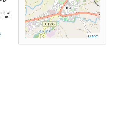
a la
icipar,
aremos
/
Leaflet