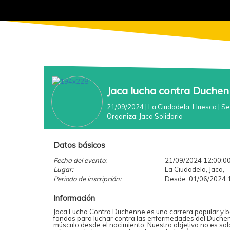
Jaca lucha contra Duche
21/09/2024
| La Ciudadela, Huesca
|
Se
Organiza:
Jaca Solidaria
Datos básicos
Fecha del evento:
21/09/2024 12:00:0
Lugar:
La Ciudadela, Jaca,
Periodo de inscripción:
Desde: 01/06/2024 1
Información
Jaca Lucha Contra Duchenne es una carrera popular y ben
fondos para luchar contra las enfermedades del Duchen
músculo desde el nacimiento. Nuestro objetivo no es sol