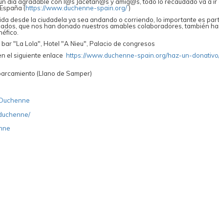
un dia agradable con l@s Jacetan@s y amig@s, todo lo recaudado va a ir 
 España (
https://www.duchenne-spain.org/
)
lida desde la ciudadela ya sea andando o corriendo, lo importante es part
icados, que nos han donado nuestros amables colaboradores, también h
néfico.
 bar "La Lola", Hotel "A Nieu", Palacio de congresos
en el siguiente enlace
https://www.duchenne-spain.org/haz-un-donativo
aparcamiento (Llano de Samper)
aDuchenne
aduchenne/
enne