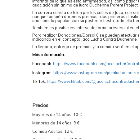
informar de lo que es esta enfermedad, así como pasar 
asociación sin ánimo de lucro Duchenne Parent Project
La carrera consta de 5 km por las calles de Jaca, con sa
aunque también daremos premios a los primeros clasif
una comida popular, con su posterior fiesta, todo ello be
También es posible inscribirse de forma presencial en el
Para realizar Donaciones/Dorsal 0 se pueden efectuar 
indicando en el concepto
Jaca Lucha Contra Duchenne
La llegada, entrega de premios y la comida será en el 
Más información:
Facebook:
https://www.facebook.com/JacaLuchaContr
Instagram:
https://www.instagram.com/jacaluchacontr
Tik Tok:
https://www.tiktok.com/@jacaluchacontraduch
Precios
Mayores de 14 años: 10 €
Menores de 14 años: 8 €
Comida Adultos: 12 €