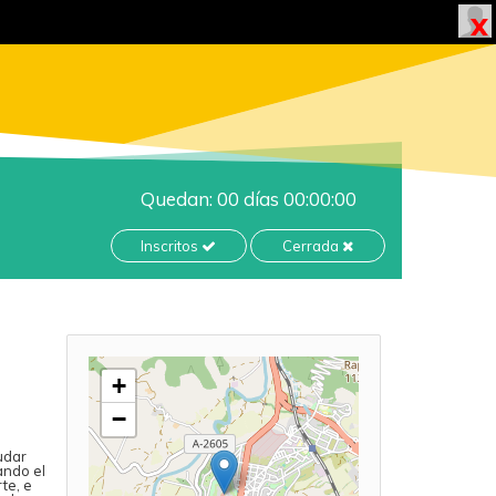
Quedan: 00 días 00:00:00
Inscritos
Cerrada
+
−
udar
ando el
te, e