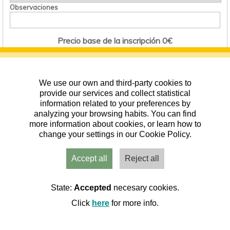
Observaciones
Precio base de la inscripción 0€
(El precio puede recalcularse según las opciones que elijas)
Precio de la inscripción 0€
We use our own and third-party cookies to
provide our services and collect statistical
information related to your preferences by
analyzing your browsing habits. You can find
more information about cookies, or learn how to
change your settings in our Cookie Policy.
Consulta las condiciones del evento aquí.
La inscripción está cerrada.
Accept all
Reject all
State:
Accepted
necesary cookies.
La inscripción no está activa.
Click
here
for more info.